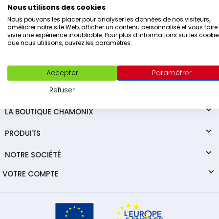
Nous utilisons des cookies
Créer une liste d'envies
ACCUEIL
Nous pouvons les placer pour analyser les données de nos visiteurs,
améliorer notre site Web, afficher un contenu personnalisé et vous faire
Nom de la liste d'envies
vivre une expérience inoubliable. Pour plus d'informations sur les cooki
que nous utilisons, ouvrez les paramètres.
NOUVEAUX PRODUITS
Accepter
Paramétrer
Annuler
Créer une liste d'envies
Refuser
LA BOUTIQUE CHAMONIX
PRODUITS
NOTRE SOCIÉTÉ
VOTRE COMPTE